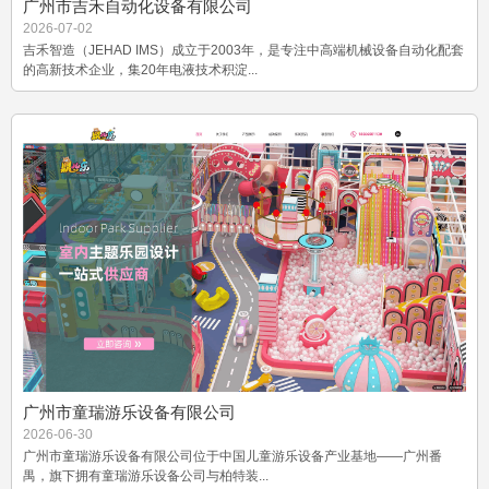
广州市吉禾自动化设备有限公司
2026-07-02
吉禾智造（JEHAD IMS）成立于2003年，是专注中高端机械设备自动化配套
的高新技术企业，集20年电液技术积淀...
广州市童瑞游乐设备有限公司
2026-06-30
广州市童瑞游乐设备有限公司位于中国儿童游乐设备产业基地——广州番
禺，旗下拥有童瑞游乐设备公司与柏特装...