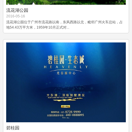
流花湖公园
2016-05-16
流花湖公园位于广州市流花路以南，东风西路以北，毗邻广州火车总站，占
地54.43万平方米，1959年10月正式对...
碧桂园