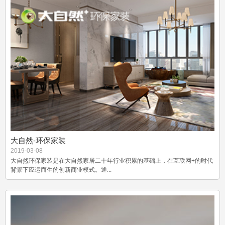
大自然-环保家装
2019-03-08
大自然环保家装是在大自然家居二十年行业积累的基础上，在互联网+的时代
背景下应运而生的创新商业模式。通...