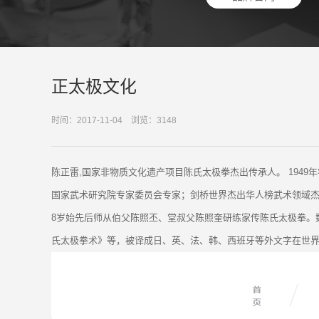
正太极文化
时间：2017-11-04 浏览：3148
陈正雷,国家非物质文化遗产项目陈氏太极拳杰出传承人。 194
国家武术研究院专家委员会专家；剑桥世界杰出华人榜武术
8岁始先后师从伯父陈照丕、堂叔父陈照奎研练家传陈氏太极拳。
氏太极拳术》等，被译成日、英、法、韩、西班牙等外文字在世界