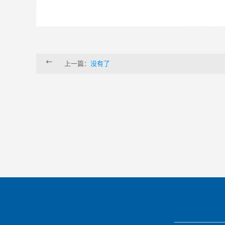
上一篇：
没有了