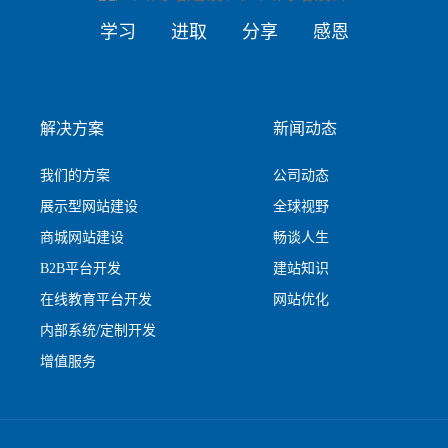
学习
进取
分享
感恩
解决方案
新闻动态
我们的方案
公司动态
展示型网站建设
全球视野
商城网站建设
畅谈人生
B2B平台开发
建站知识
在线教育平台开发
网站优化
/
内部系统
定制开发
增值服务