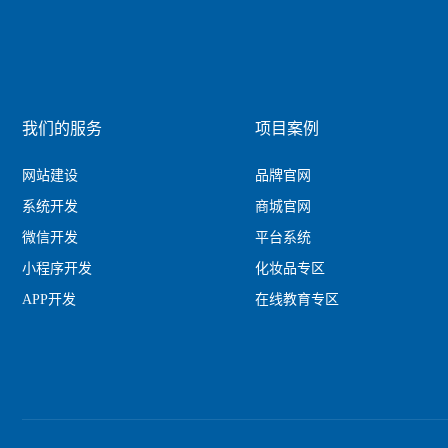
我们的服务
项目案例
网站建设
品牌官网
系统开发
商城官网
微信开发
平台系统
小程序开发
化妆品专区
APP开发
在线教育专区