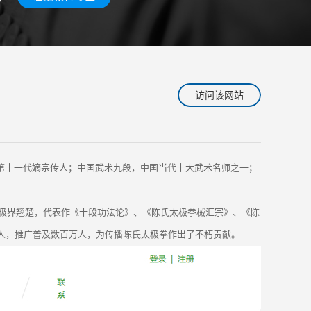
访问该网站
极拳第十一代嫡宗传人；中国武术九段，中国当代十大武术名师之一；
太极界翘楚，代表作《十段功法论》、《陈氏太极拳械汇宗》、《陈
余人，推广普及数百万人，为传播陈氏太极拳作出了不朽贡献。