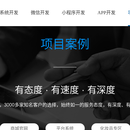
系统开发
微信开发
小程序开发
APP开发
项目案例
有态度 · 有速度 · 有深度
，3000多家知名客户的选择，始终如一的服务态度，有深度、
商城官网
平台系统
化妆品专区