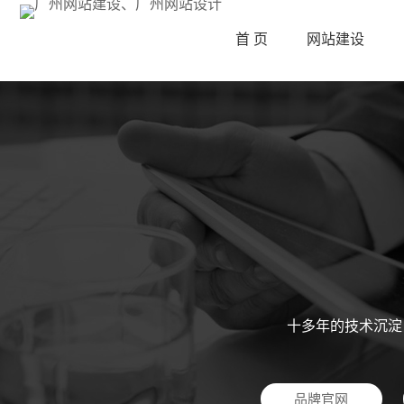
首 页
网站建设
十多年的技术沉淀
品牌官网