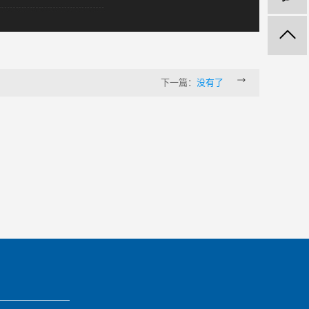
下一篇：
没有了