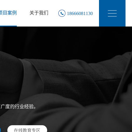
项目案例
关于我们
18666081130
有广度的行业经验。
在线教育专区