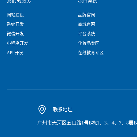
我们的服务
项目案例
网站建设
品牌官网
系统开发
商城官网
微信开发
平台系统
小程序开发
化妆品专区
APP开发
在线教育专区
联系地址
广州市天河区五山路1号B栋1、3、4、7、8层B1