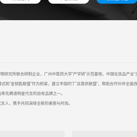
物研究所联合研制企业，广州中医药大学“产学研”示范基地，中国化妆品产业“
销模式和“金钥匙联盟”作为桥梁，建立牢固的“厂店直供联盟”，帮助合作伙伴全
国内率先聘请明星代言的自有品牌之一。
代言人，携手共同演绎全新的美丽与时尚。