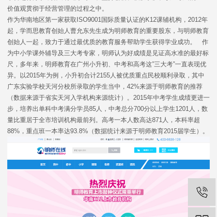
价值观贯彻于经营管理的过程之中。
作为华南地区第一家获取ISO9001国际质量认证的K12课辅机构，2012年
起，学而思教育创始人曹允东先生成为明师教育的重要股东，与明师教育
创始人一起，致力于通过最优质的教育服务帮助学生获得学业成功。 作
为中小学课外辅导及三大考专家，明师认为好成绩是见证高水准的最好标
尺，多年来，明师教育在广州小升初、中考和高考这”三大考”一直表现优
异。以2015年为例，小升初合计2155人被优质重点民校顺利录取，其中
广东实验学校天河分校所录取的学生当中，42%来源于明师教育的推荐
（数据来源于省实天河入学机构来源统计）。2015年中考学生成绩更进一
步，培养出单科中考满分学员85人，中考总分700分以上学生1201人，数
量比重居于全市培训机构最前列。高考一本人数高达871人，本科率超
88%，重点班一本率达93.8%（数据统计来源于明师教育2015届学生）。