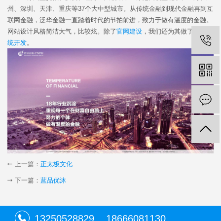
州、深圳、天津、重庆等37个大中型城市。从传统金融到现代金融再到互
联网金融，泛华金融一直踏着时代的节拍前进，致力于做有温度的金融。
网站设计风格简洁大气，比较炫。除了
官网建设
，我们还为其做了会员
系
统开发
。
上一篇：
正太极文化
下一篇：
蓝品优沐
13250528829
18666081130