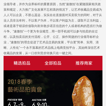
业领导者，并作为业界标杆的重要原因，当然“速微拍”在紧随国家相关政
策和规定，大力推广文化发展不忘初衷的情况下，让艺术收藏品交易成为
人人可以企及，不那么遥远，实实在在直接面对买卖双方的同时，对于从
业人员非法牟利，不以客户为本，不以客户利益为主，谋取不正当利益，
或者是基于错误价值取向欺诈散步谣言信息的个人或者机构的恶劣行为做
斗争。“速微拍”一个更为专业规范，用一部手机就可以参与拍卖的全过
程，以及拍卖后的支付流程，公开、公正、操作简捷的行业领导标杆企
业，“速微拍”的理念促进了艺术品交易的发展，平台更“简单、实用、清
晰、人性化”一个永不落幕的艺术品线上电商竞拍平台，其始终深信艺术
收藏品的发展，从一口价到竞价转换只在一键之间。