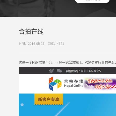
合拍在线
时间：2016-05-16 浏览：4521
这是一个P2P借贷平台，上线于2012年6月。P2P借贷行业的