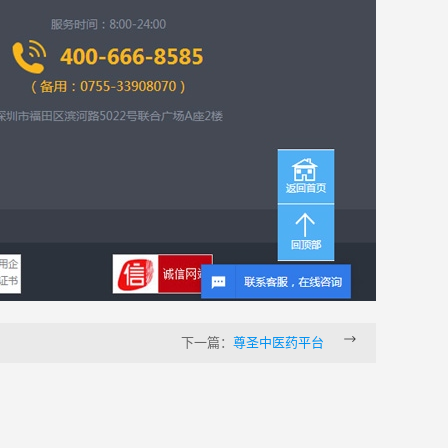
下一篇：
尊圣中医药平台