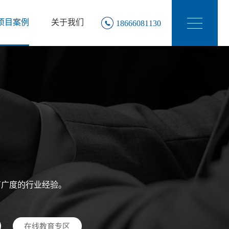
项目案例
关于我们
18666081130
有广度的行业经验。
在线教育专区