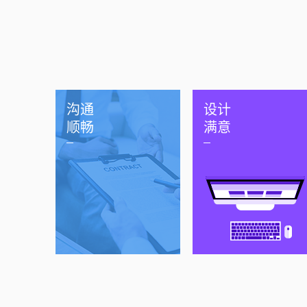
沟通
设计
顺畅
满意