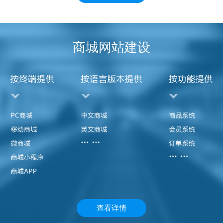
商城网站建设
查看详情