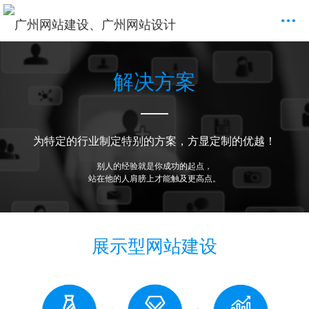
解决方案
为特定的行业制定特别的方案，方显定制的优越！
别人的经验就是你成功的起点，
站在他的人肩膀上才能触及更高点。
展示型网站建设