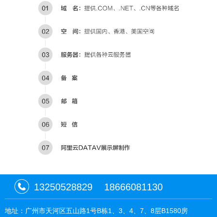
13250528829
18666081130
地址：广州市天河区五山路1号B栋1、3、4、7、8层B1580房